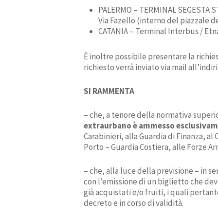
PALERMO – TERMINAL SEGESTA ST
Via Fazello (interno del piazzale d
CATANIA – Terminal Interbus / Etna 
È inoltre possibile presentare la richi
richiesto verrà inviato via mail all’indi
SI RAMMENTA
– che, a tenore della normativa super
extraurbano è ammesso esclusivame
Carabinieri, alla Guardia di Finanza, al
Porto – Guardia Costiera, alle Forze Ar
– che, alla luce della previsione – in 
con l’emissione di un biglietto che dev
già acquistati e/o fruiti, i quali pert
decreto e in corso di validità.