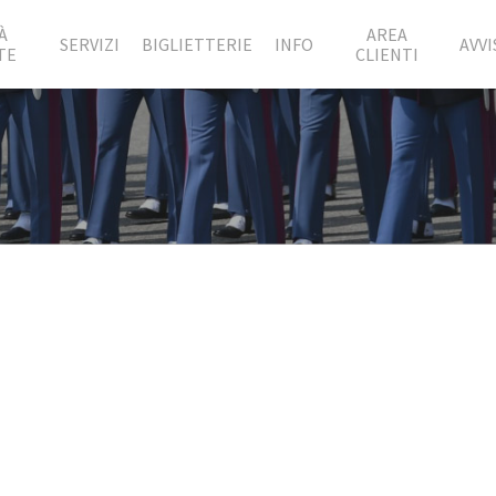
À
AREA
SERVIZI
BIGLIETTERIE
INFO
AVVI
TE
CLIENTI