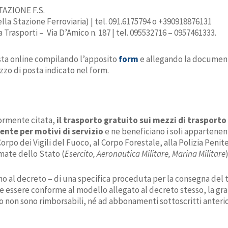
AZIONE F.S.
ella Stazione Ferroviaria) | tel. 091.6175794 o +390918876131
Trasporti – Via D’Amico n. 187 | tel. 095532716 – 0957461333.
esta online compilando l’apposito
form
e
allegando la documentaz
rizzo di posta indicato nel form.
iormente citata,
il trasporto gratuito sui mezzi di trasport
nte per motivi di servizio
e ne beneficiano i soli appartenenti
 Corpo dei Vigili del Fuoco, al Corpo Forestale, alla Polizia Penit
mate dello Stato (
Esercito, Aeronautica Militare, Marina Militare
)
seno al decreto – di una specifica proceduta per la consegna del 
e essere conforme al modello allegato al decreto stesso, la gra
anto non sono rimborsabili, né ad abbonamenti sottoscritti ante