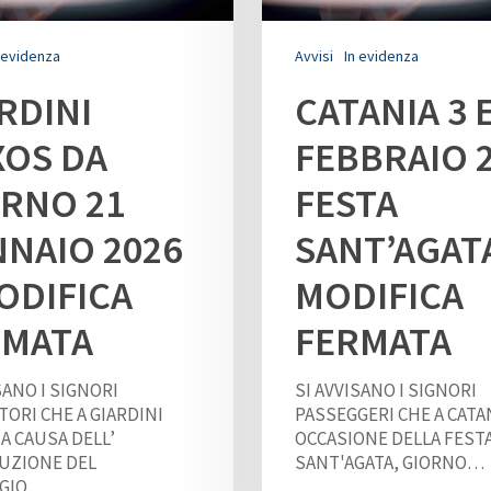
 evidenza
Avvisi
In evidenza
RDINI
CATANIA 3 E
XOS DA
FEBBRAIO 
RNO 21
FESTA
NAIO 2026
SANT’AGATA
ODIFICA
MODIFICA
RMATA
FERMATA
SANO I SIGNORI
SI AVVISANO I SIGNORI
TORI CHE A GIARDINI
PASSEGGERI CHE A CATAN
A CAUSA DELL’
OCCASIONE DELLA FESTA
UZIONE DEL
SANT'AGATA, GIORNO…
GGIO…