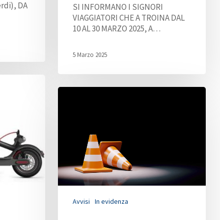
Condizioni di trasporto
rdi), DA
SI INFORMANO I SIGNORI
VIAGGIATORI CHE A TROINA DAL
Protocollo di sicurezza Covid 19
10 AL 30 MARZO 2025, A…
Mobilità ridotta
Segnalazioni e reclami
5 Marzo 2025
In caso di sciopero
Segnalazioni – Whistleblowing
Avvisi
In evidenza