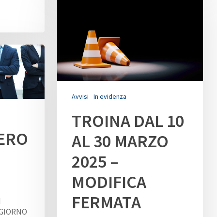
Avvisi
In evidenza
TROINA DAL 10
PERO
AL 30 MARZO
2025 –
MODIFICA
Cerca il tuo Autobus
FERMATA
I
Informativa privacy
 GIORNO