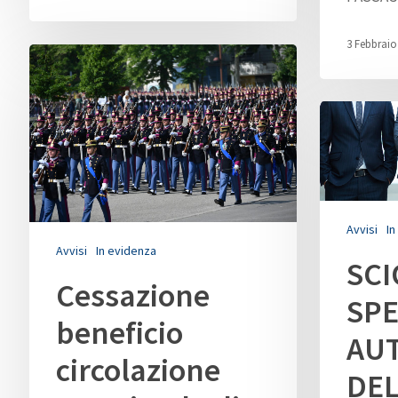
3 Febbraio
Avvisi
In
Avvisi
In evidenza
SC
Cessazione
SPE
beneficio
AU
circolazione
DEL