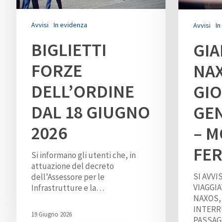
Avvisi
In evidenza
Avvisi
In
BIGLIETTI
GIA
Hit enter to search or ESC to close
FORZE
NA
DELL’ORDINE
GIO
DAL 18 GIUGNO
GEN
2026
– M
FE
Si informano gli utenti che, in
attuazione del decreto
SI AVVI
dell’Assessore per le
VIAGGIA
Infrastrutture e la…
NAXOS, 
INTERR
19 Giugno 2026
PASSA