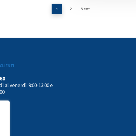
2
Next
1
CLIENTI
160
ì al venerdì: 9:00-13:00 e
:00