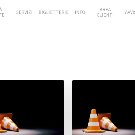
À
AREA
SERVIZI
BIGLIETTERIE
INFO
AVVI
TE
CLIENTI