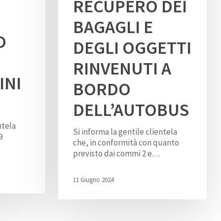
RECUPERO DEI
BAGAGLI E
O
DEGLI OGGETTI
RINVENUTI A
INI
BORDO
DELL’AUTOBUS
ntela
Si informa la gentile clientela
9
che, in conformità con quanto
previsto dai commi 2 e…
11 Giugno 2024