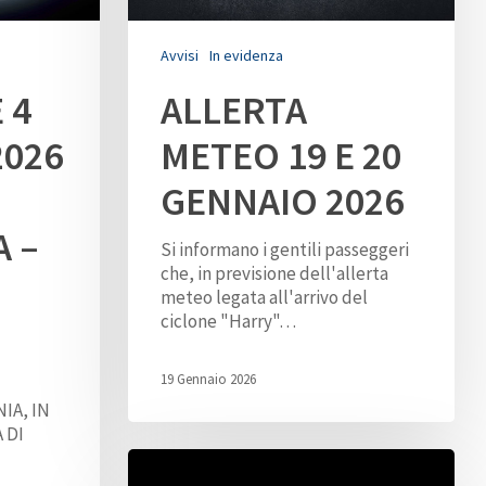
Avvisi
In evidenza
 4
ALLERTA
2026
METEO 19 E 20
GENNAIO 2026
 –
Si informano i gentili passeggeri
che, in previsione dell'allerta
meteo legata all'arrivo del
ciclone "Harry"…
19 Gennaio 2026
IA, IN
 DI