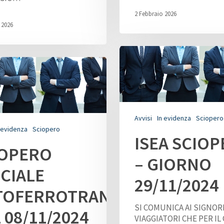
2 Febbraio 2026
 2026
Avvisi
In evidenza
Sciopero
 evidenza
Sciopero
ISEA SCIO
IOPERO
– GIORNO
CIALE
29/11/2024
TOFERROTRANVIERI
SI COMUNICA AI SIGNOR
 08/11/2024
VIAGGIATORI CHE PER IL