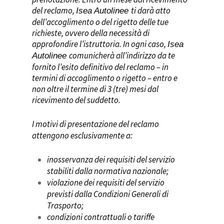
del reclamo,
ti darà atto
Isea Autolinee
Nicosia
dell’accoglimento o del rigetto
delle tue
Niscemi
richieste
, ovvero della necessità di
approfondire l’istruttoria. In ogni caso,
Isea
Noto
comunicherà all’indirizzo da te
Autolinee
Pachino
fornito l’esito definitivo del reclamo – in
termini di accoglimento o rigetto – entro e
Palermo
non oltre il termine di 3 (tre) mesi dal
Paternò
ricevimento del
suddetto.
Piazza Armerina
I motivi di presentazione del reclamo
Portopalo
attengono esclusivamente a:
Sicilia Outlet Village
inosservanza dei requisiti del servizio
Siracusa
stabiliti dalla normativa nazionale;
violazione dei requisiti del servizio
Taormina
previsti dalla Condizioni Generali di
Vittoria
Trasporto;
condizioni contrattuali o tariffe