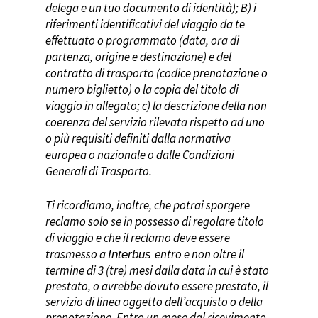
Butera
Animali
Informativa privacy
delega e un tuo documento di identità); B) i
riferimenti identificativi del viaggio da te
Caltagirone
Oggetti smarriti
Condizioni di trasporto
effettuato o programmato (data, ora di
Caltanissetta
Rimborsi
Protocollo di sicurezza C
partenza, origine e destinazione) e del
contratto di trasporto (codice prenotazione o
Castelmola
Richiesta fattura
Mobilità ridotta
numero biglietto) o la copia del titolo di
Catania
Localizza Bus
Segnalazioni e reclami
viaggio in allegato; c) la descrizione della non
coerenza del servizio rilevata rispetto ad uno
Enna
In caso di sciopero
o più requisiti definiti dalla normativa
Gela
Segnalazioni – Whistlebl
europea o nazionale o dalle Condizioni
Giardini Naxos
Generali di Trasporto.
Giarre
Ti ricordiamo, inoltre, che potrai sporgere
Leonforte
reclamo solo se in possesso di regolare titolo
di viaggio
e che
il reclamo deve essere
Marzamemi
trasmesso a
entro
e non oltre
il
Interbus
Messina
termine di 3 (tre) mesi dalla data in cui è stato
prestato, o avrebbe dovuto essere prestato, il
Militello
servizio di linea
oggetto dell’acquisto o della
Mistretta
prenotazione
. Entro un mese dal ricevimento