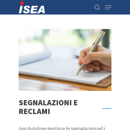
Hit enter to search or ESC to close
SEGNALAZIONI E
RECLAMI
Isea Autolinee
gestisce le segnalazioni ed i