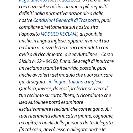
coerenza del servizio con uno o più requisiti
definiti dalla normativa nazionale o dalle
nostre
Condizioni Generali di Trasporto
,
puoi
Home
compilare
direttamente sul nostro sito
Azienda
l’apposito
MODULO RECLAMI
,
disponibile
anche in lingua inglese,
oppure
inviare il tuo
Città servite
La nostra storia
reclamo a mezzo lettera raccomandata con
Servizi
Sostenibilità
Acireale
avviso di ricevimento, a Isea Autolinee – Corso
Sicilia n. 22 – 94100, Enna
.
Se scegli di inoltrare
Biglietterie
Bandi e avvisi in corso
Adrano
Servizi di linea
un reclamo tramite il servizio postale, puoi
Info
Area Fornitori
Aeroporto Catania
Servizi a chiamata
anche avvalerti del modulo che puoi scaricare
qui di seguito,
in lingua italiana
o
inglese
.
Carburante
Area Clienti
Agira
Servizi Gran Turismo
Contatti
Qualora, invece, dovessi preferire scrivere il
Avvisi
Aidone
Servizio HopOn HopOff
Titoli di viaggio
Accedi/Registrati
tuo reclamo su carta libera, ti ricordiamo che
Isea Autolinee
potrà esaminare
Richiesta biglietti FF.OO
Avola
Mobilità ridotta
Acquista abbonamento
esclusivamente i reclami che contengano: A) i
Biancavilla
Bambini
Modifica biglietto
tuoi riferimenti identificativi (nome, cognome,
recapito) o quelli della persona da te delegata
Bronte
Bagagli
Modifica abbonamento
Cerca il tuo Autobus
(in tal caso, dovrà essere allegata anche la