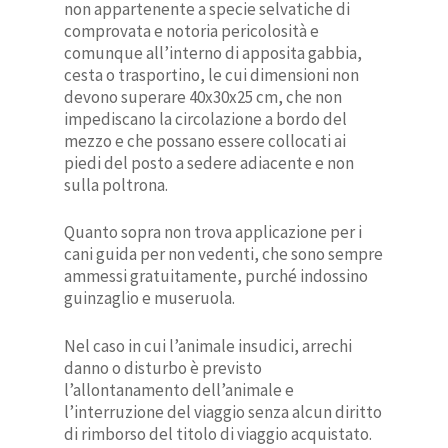
non appartenente a specie selvatiche di
comprovata e notoria pericolosità e
comunque all’interno di apposita gabbia,
cesta o trasportino, le cui dimensioni non
devono superare 40x30x25 cm, che non
Home
impediscano la circolazione a bordo del
mezzo e che possano essere collocati ai
Azienda
piedi del posto a sedere adiacente e non
Città servite
La nostra storia
sulla poltrona.
Servizi
Sostenibilità
Acireale
Quanto sopra non trova applicazione per i
Biglietterie
Bandi e avvisi in corso
Adrano
Servizi di linea
cani guida per non vedenti, che sono sempre
ammessi gratuitamente, purché indossino
Info
Area Fornitori
Aeroporto Catania
Servizi a chiamata
guinzaglio e museruola.
Carburante
Area Clienti
Agira
Servizi Gran Turismo
Contatti
Nel caso in cui l’animale insudici, arrechi
Avvisi
Aidone
Servizio HopOn HopOff
Titoli di viaggio
Accedi/Registrati
danno o disturbo è previsto
Richiesta biglietti FF.OO
Avola
Mobilità ridotta
Acquista abbonamento
l’allontanamento dell’animale e
l’interruzione del viaggio senza alcun diritto
Biancavilla
Bambini
Modifica biglietto
di rimborso del titolo di viaggio acquistato.