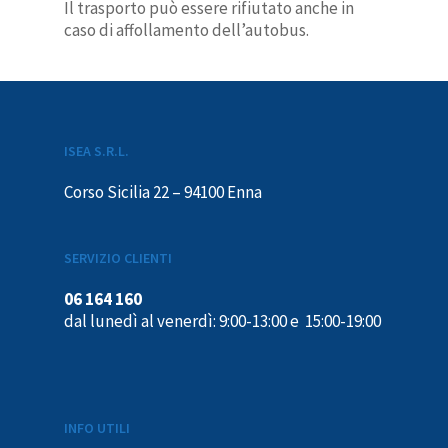
Bronte
Bagagli
Modifica abbonamento
Cerca il tuo Autobus
Il trasporto può essere rifiutato anche in
caso di affollamento dell’autobus.
Butera
Animali
Informativa privacy
Caltagirone
Oggetti smarriti
Condizioni di trasporto
Caltanissetta
Rimborsi
Protocollo di sicurezza C
Castelmola
Richiesta fattura
Mobilità ridotta
ISEA S.R.L.
Catania
Localizza Bus
Segnalazioni e reclami
Corso Sicilia 22 – 94100 Enna
Enna
In caso di sciopero
Gela
Segnalazioni – Whistlebl
SERVIZIO CLIENTI
Giardini Naxos
06 164 160
Giarre
dal lunedì al venerdì: 9:00-13:00 e 15:00-19:00
Leonforte
Marzamemi
Messina
INFO UTILI
Militello