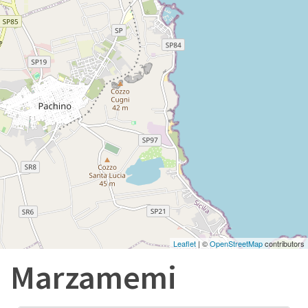
Leaflet
| ©
OpenStreetMap
contributors
Marzamemi