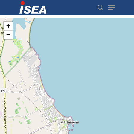
+
−
Hit enter to search or ESC to close