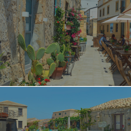
Palermo
Paternò
Piazza Armerina
Portopalo
Sicilia Outlet Village
Siracusa
Taormina
Vittoria